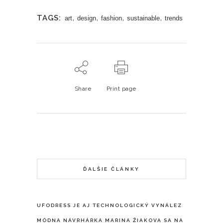
,
,
,
,
TAGS:
art
design
fashion
sustainable
trends
Share
Print page
ĎALŠIE ČLÁNKY
UFODRESS JE AJ TECHNOLOGICKÝ VYNÁLEZ
MÓDNA NÁVRHÁRKA MARINA ŽIAKOVA SA NA