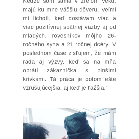
Keďže som sama v zrelom veku,
majú ku mne väčšiu dôveru. Veľmi
mi lichotí, keď dostávam viac a
viac pozitívnej spätnej väzby aj od
mladých, rovesníkov môjho 26-
ročného syna a 21-ročnej dcéry. V
poslednom čase zisťujem, že mám
rada aj výzvy, keď sa na mňa
obráti zákazníčka s plnšími
krivkami. Tá práca je potom ešte
vzrušujúcejšia, aj keď je ťažšia.“