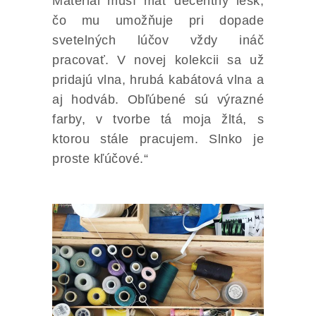
Materiál musí mať decentný lesk,
čo mu umožňuje pri dopade
svetelných lúčov vždy ináč
pracovať. V novej kolekcii sa už
pridajú vlna, hrubá kabátová vlna a
aj hodváb. Obľúbené sú výrazné
farby, v tvorbe tá moja žltá, s
ktorou stále pracujem. Slnko je
proste kľúčové.“