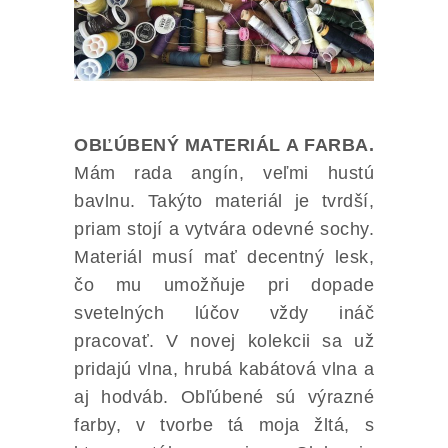
OBĽÚBENÝ MATERIÁL A FARBA.
Mám rada angín, veľmi hustú
bavlnu. Takýto materiál je tvrdší,
priam stojí a vytvára odevné sochy.
Materiál musí mať decentný lesk,
čo mu umožňuje pri dopade
svetelných lúčov vždy ináč
pracovať. V novej kolekcii sa už
pridajú vlna, hrubá kabátová vlna a
aj hodváb. Obľúbené sú výrazné
farby, v tvorbe tá moja žltá, s